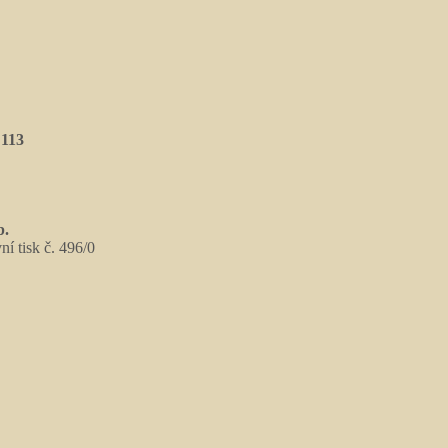
 113
b.
 tisk č. 496/0