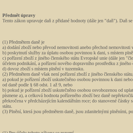
Předmět úpravy
Tento zákon upravuje daň z přidané hodnoty (dále jen "daň"). Daň se
(1) Předmětem daně je
a) dodání zboží nebo převod nemovitosti anebo přechod nemovitosti v
b) poskytnutí služby za úplatu osobou povinnou k dani, s místem pln
c) pořízení zboží z jiného členského státu Evropské unie (dále jen "
účelem podnikání, a pořízení nového dopravního prostředku z jiného 
d) dovoz zboží s místem plnění v tuzemsku.
(2) Předmětem daně však není pořízení zboží z jiného členského stát
a) pokud je pořízení zboží uskutečněno osobou povinnou k dani nebo
od daně podle § 68 odst. 1 až 9, nebo
b) pokud je pořízení zboží uskutečněno osobou osvobozenou od uplat
písmene a), a celková hodnota pořízeného zboží bez daně nepřekroči
překročena v předcházejícím kalendářním roce; do stanovené částky s
státu.
(3) Plnění, která jsou předmětem daně, jsou zdanitelnými plněními, 
(1) Pro účely tohoto zákona se rozumí