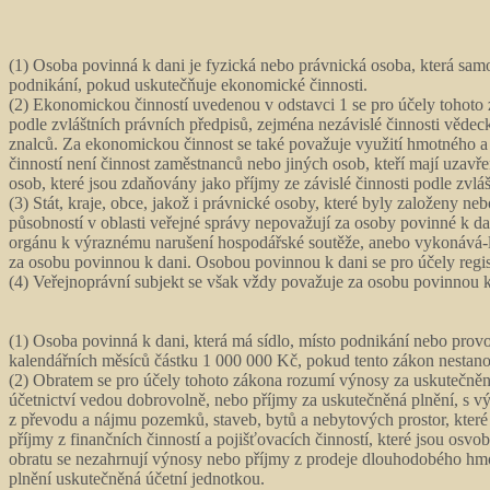
(1) Osoba povinná k dani je fyzická nebo právnická osoba, která sam
podnikání, pokud uskutečňuje ekonomické činnosti.
(2) Ekonomickou činností uvedenou v odstavci 1 se pro účely tohoto 
podle zvláštních právních předpisů, zejména nezávislé činnosti vědecké
znalců. Za ekonomickou činnost se také považuje využití hmotného 
činností není činnost zaměstnanců nebo jiných osob, kteří mají uza
osob, které jsou zdaňovány jako příjmy ze závislé činnosti podle zvlá
(3) Stát, kraje, obce, jakož i právnické osoby, které byly založeny n
působností v oblasti veřejné správy nepovažují za osoby povinné k da
orgánu k výraznému narušení hospodářské soutěže, anebo vykonává-li
za osobu povinnou k dani. Osobou povinnou k dani se pro účely regis
(4) Veřejnoprávní subjekt se však vždy považuje za osobu povinnou k 
(1) Osoba povinná k dani, která má sídlo, místo podnikání nebo prov
kalendářních měsíců částku 1 000 000 Kč, pokud tento zákon nestanov
(2) Obratem se pro účely tohoto zákona rozumí výnosy za uskutečněná
účetnictví vedou dobrovolně, nebo příjmy za uskutečněná plnění, s v
z převodu a nájmu pozemků, staveb, bytů a nebytových prostor, které
příjmy z finančních činností a pojišťovacích činností, které jsou os
obratu se nezahrnují výnosy nebo příjmy z prodeje dlouhodobého hm
plnění uskutečněná účetní jednotkou.