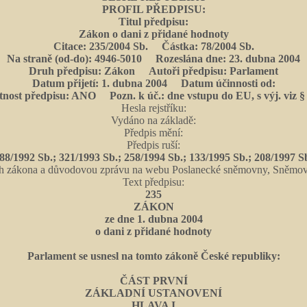
PROFIL PŘEDPISU:
Titul předpisu:
Zákon o dani z přidané hodnoty
Citace: 235/2004 Sb. Částka: 78/2004 Sb.
Na straně (od-do): 4946-5010 Rozeslána dne: 23. dubna 2004
Druh předpisu: Zákon Autoři předpisu: Parlament
Datum přijetí: 1. dubna 2004 Datum účinnosti od:
tnost předpisu: ANO Pozn. k úč.: dne vstupu do EU, s výj. viz §
Hesla rejstříku:
Vydáno na základě:
Předpis mění:
Předpis ruší:
88/1992 Sb.; 321/1993 Sb.; 258/1994 Sb.; 133/1995 Sb.; 208/1997 S
h zákona a důvodovou zprávu na webu Poslanecké sněmovny, Sněmovní
Text předpisu:
235
ZÁKON
ze dne 1. dubna 2004
o dani z přidané hodnoty
Parlament se usnesl na tomto zákoně České republiky:
ČÁST PRVNÍ
ZÁKLADNÍ USTANOVENÍ
HLAVA I