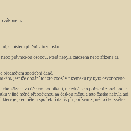
mto zákonem.
ani, s místem plnění v tuzemsku,
ni nebo právnickou osobou, která nebyla založena nebo zřízena za
 je předmětem spotřební daně,
ikání, jestliže dodání tohoto zboží v tuzemsku by bylo osvobozeno
ebo zřízena za účelem podnikání, nejedná se o pořízení zboží podle
tku v jiné měně přepočtenou na českou měnu a tato částka nebyla ani
které je předmětem spotřební daně, při pořízení z jiného členského