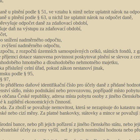
u,
ě u plnění podle § 51, ve vztahu k nimž nelze uplatnit nárok na odpo
 u plnění podle § 63, u nichž lze uplatnit nárok na odpočet daně,
převyšuje odpočet daně za zdaňovací období,
je daň na výstupu za zdaňovací období,
čet,
bo snížení nadměrného odpočtu,
bo zvýšení nadměrného odpočtu,
rozpočtu, z rozpočtů územních samosprávných celků, státních fondů, z gr
říjemci dotace stanovena povinnost poskytovat plnění se slevou z ceny
dlouhodobého hmotného a dlouhodobého nehmotného majetku,
ka příslušný celní úřad, pokud zákon nestanoví jinak,
emsku podle § 95,
 § 97,
lo přiděleno daňové identifikační číslo pro účely daně z přidané hodnot
ství sídlo, místo podnikání nebo provozovnu, popřípadě místo pobytu 
o občana České republiky, adresa místa pobytu osoby z jiného členského
é k zajištění ekonomických činností.
voda. Za zboží se považuje nemovitost, která se nezapisuje do katastru 
é nebo cizí měny. Za platné bankovky, státovky a mince se považují i ta
odní bance, nebo při jejich pořízení z jiného členského státu, nebo j
ěratelské účely za ceny vyšší, než je jejich nominální hodnota nebo 