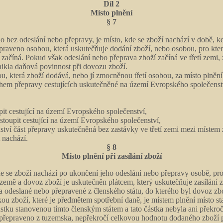
Díl 2
Místo plnění
§ 7
o bez odeslání nebo přepravy, je místo, kde se zboží nachází v době, k
epraveno osobou, která uskutečňuje dodání zboží, nebo osobou, pro kte
 začíná. Pokud však odeslání nebo přeprava zboží začíná ve třetí zemi,
znikla daňová povinnost při dovozu zboží.
ou, která zboží dodává, nebo jí zmocněnou třetí osobou, za místo plněn
hem přepravy cestujících uskutečněné na území Evropského společenství
pit cestující na území Evropského společenství,
stoupit cestující na území Evropského společenství,
ví část přepravy uskutečněná bez zastávky ve třetí zemi mezi místem z
 nachází.
§ 8
Místo plnění při zasílání zboží
kde se zboží nachází po ukončení jeho odeslání nebo přepravy osobě, pr
í země a dovoz zboží je uskutečněn plátcem, který uskutečňuje zasílání 
a odeslané nebo přepravené z členského státu, do kterého byl dovoz zb
kou zboží, které je předmětem spotřební daně, je místem plnění místo s
stku stanovenou tímto členským státem a tato částka nebyla ani překro
bo přepraveno z tuzemska, nepřekročí celkovou hodnotu dodaného zboží 