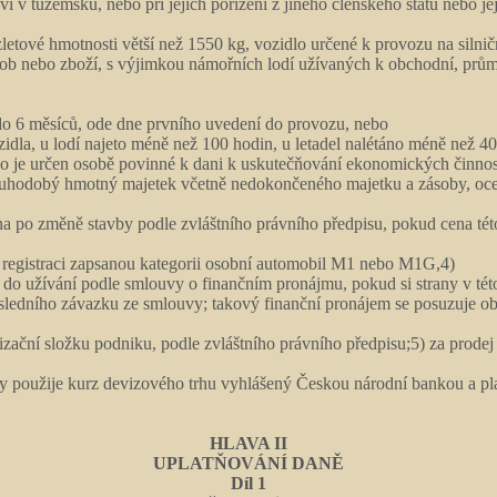
vi v tuzemsku, nebo při jejich pořízení z jiného členského státu nebo 
vzletové hmotnosti větší než 1550 kg, vozidlo určené k provozu na si
b nebo zboží, s výjimkou námořních lodí užívaných k obchodní, průmy
do 6 měsíců, ode dne prvního uvedení do provozu, nebo
la, u lodí najeto méně než 100 hodin, u letadel nalétáno méně než 40
je určen osobě povinné k dani k uskutečňování ekonomických činností 
ouhodobý hmotný majetek včetně nedokončeného majetku a zásoby, ocen
ena po změně stavby podle zvláštního právního předpisu, pokud cena té
 registraci zapsanou kategorii osobní automobil M1 nebo M1G,4)
do užívání podle smlouvy o finančním pronájmu, pokud si strany v této
sledního závazku ze smlouvy; takový finanční pronájem se posuzuje o
nizační složku podniku, podle zvláštního právního předpisu;5) za prod
ny použije kurz devizového trhu vyhlášený Českou národní bankou a pla
HLAVA II
UPLATŇOVÁNÍ DANĚ
Díl 1