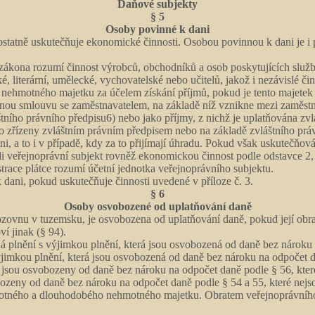
Daňové subjekty
§ 5
Osoby povinné k dani
ostatně uskutečňuje ekonomické činnosti. Osobou povinnou k dani je i 
zákona rozumí činnost výrobců, obchodníků a osob poskytujících služb
, literární, umělecké, vychovatelské nebo učitelů, jakož i nezávislé činn
a nehmotného majetku za účelem získání příjmů, pokud je tento majet
vřenou smlouvu se zaměstnavatelem, na základě níž vznikne mezi zaměs
štního právního předpisu6) nebo jako příjmy, z nichž je uplatňována zvl
ebo zřízeny zvláštním právním předpisem nebo na základě zvláštního prá
ni, a to i v případě, kdy za to přijímají úhradu. Pokud však uskutečňo
 veřejnoprávní subjekt rovněž ekonomickou činnost podle odstavce 2,
trace plátce rozumí účetní jednotka veřejnoprávního subjektu.
dani, pokud uskutečňuje činnosti uvedené v příloze č. 3.
§ 6
Osoby osvobozené od uplatňování daně
ozovnu v tuzemsku, je osvobozena od uplatňování daně, pokud její obra
í jinak (§ 94).
 plnění s výjimkou plnění, která jsou osvobozená od daně bez nároku n
ýjimkou plnění, která jsou osvobozená od daně bez nároku na odpočet d
 jsou osvobozeny od daně bez nároku na odpočet daně podle § 56, které
vobozeny od daně bez nároku na odpočet daně podle § 54 a 55, které nej
otného a dlouhodobého nehmotného majetku. Obratem veřejnoprávního 