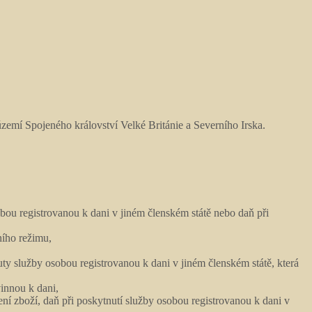
emí Spojeného království Velké Británie a Severního Irska.
sobou registrovanou k dani v jiném členském státě nebo daň při
ního režimu,
uty služby osobou registrovanou k dani v jiném členském státě, která
vinnou k dani,
zení zboží, daň při poskytnutí služby osobou registrovanou k dani v