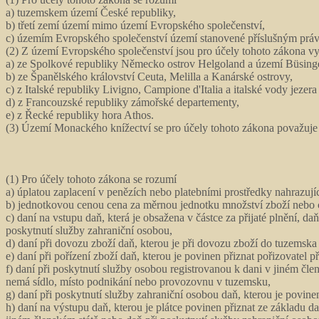
a) tuzemskem území České republiky,
b) třetí zemí území mimo území Evropského společenství,
c) územím Evropského společenství území stanovené příslušným prá
(2) Z území Evropského společenství jsou pro účely tohoto zákona vyl
a) ze Spolkové republiky Německo ostrov Helgoland a území Büsing
b) ze Španělského království Ceuta, Melilla a Kanárské ostrovy,
c) z Italské republiky Livigno, Campione d'Italia a italské vody jezer
d) z Francouzské republiky zámořské departementy,
e) z Řecké republiky hora Athos.
(3) Území Monackého knížectví se pro účely tohoto zákona považuje 
(1) Pro účely tohoto zákona se rozumí
a) úplatou zaplacení v penězích nebo platebními prostředky nahrazují
b) jednotkovou cenou cena za měrnou jednotku množství zboží nebo 
c) daní na vstupu daň, která je obsažena v částce za přijaté plnění, d
poskytnutí služby zahraniční osobou,
d) daní při dovozu zboží daň, kterou je při dovozu zboží do tuzemska 
e) daní při pořízení zboží daň, kterou je povinen přiznat pořizovatel př
f) daní při poskytnutí služby osobou registrovanou k dani v jiném čle
nemá sídlo, místo podnikání nebo provozovnu v tuzemsku,
g) daní při poskytnutí služby zahraniční osobou daň, kterou je povin
h) daní na výstupu daň, kterou je plátce povinen přiznat ze základu da