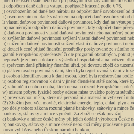
jiném členském státě nebo daň při poskytnutí služby zahraniční osobo
i) odpočtem daně daň na vstupu, popřípadě krácená podle § 76,
j) osvobozením od daně bez nároku na odpočet daně osvobození od dan
k) osvobozením od daně s nárokem na odpočet daně osvobození od daně
l) vlastní daňovou povinností daňová povinnost, kdy daň na výstupu 
m) nadměrným odpočtem daňová povinnost, kdy odpočet daně převyšu
n) daňovou povinností vlastní daňová povinnost nebo nadměrný odpo
o) zvýšením daňové povinnosti zvýšení vlastní daňové povinnosti ne
p) snížením daňové povinnosti snížení vlastní daňové povinnosti ne
q) dotací k ceně přijaté finanční prostředky poskytované ze státního 
grantů Evropského společenství či dle programů obdobných, pokud je p
nepovažuje zejména dotace k výsledku hospodaření a na pořízení 
r) správcem daně příslušný finanční úřad, při dovozu zboží do tuzems
s) plátcem osoba povinná k dani, která byla registrovaná k dani v tuz
t) osobou identifikovanou k dani osoba, která byla registrována podle
u) osobou registrovanou k dani v jiném členském státě osoba, které by
v) zahraniční osobou osoba, která nemá na území Evropského společen
w) místem pobytu fyzické osoby adresa místa trvalého pobytu státníh
x) provozovnou místo, které má personální a materiální vybavení nutn
(2) Zbožím jsou věci movité, elektrická energie, teplo, chlad, plyn a 
pro účely tohoto zákona rozumí platné bankovky, státovky a mince česk
bankovky, státovky a mince vyměnit. Za zboží se však považují
a) bankovky a mince české měny při jejich dodání výrobcem České nár
b) bankovky, státovky a mince české nebo cizí měny prodávané pro sb
kurzu vyhlašovaného Českou národní bankou,