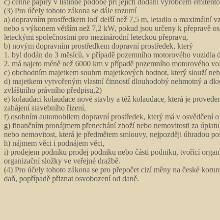
c) cenné papíry v listinné podobě při jejich dodání výrobcem emitento
(3) Pro účely tohoto zákona se dále rozumí
a) dopravním prostředkem loď delší než 7,5 m, letadlo o maximální 
nebo s výkonem větším než 7,2 kW, pokud jsou určeny k přepravě oso
leteckými společnostmi pro mezinárodní leteckou přepravu,
b) novým dopravním prostředkem dopravní prostředek, který
1. byl dodán do 3 měsíců, v případě pozemního motorového vozidla 
2. má najeto méně než 6000 km v případě pozemního motorového vozid
c) obchodním majetkem souhrn majetkových hodnot, který slouží nebo 
d) majetkem vytvořeným vlastní činností dlouhodobý nehmotný a dl
zvláštního právního předpisu,2)
e) kolaudací kolaudace nové stavby a též kolaudace, která je proved
zahájení stavebního řízení,
f) osobním automobilem dopravní prostředek, který má v osvědčení o
g) finančním pronájmem přenechání zboží nebo nemovitosti za úplatu 
nebo nemovitost, která je předmětem smlouvy, nejpozději úhradou po
h) nájmem věci i podnájem věci,
i) prodejem podniku prodej podniku nebo části podniku, tvořící orga
organizační složky ve veřejné dražbě.
(4) Pro účely tohoto zákona se pro přepočet cizí měny na české koru
daň, popřípadě přiznat osvobození od daně.