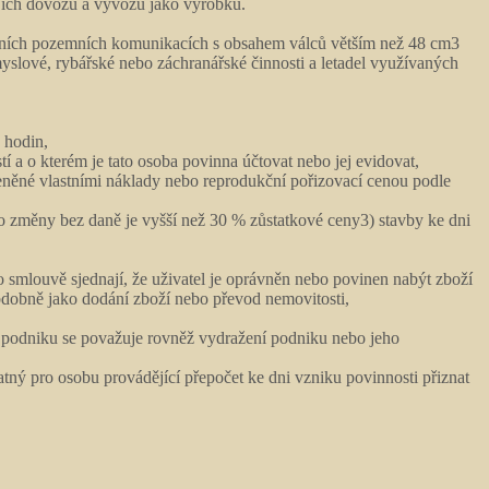
jejich dovozu a vývozu jako výrobku.
lničních pozemních komunikacích s obsahem válců větším než 48 cm3
slové, rybářské nebo záchranářské činnosti a letadel využívaných
 hodin,
a o kterém je tato osoba povinna účtovat nebo jej evidovat,
ěné vlastními náklady nebo reprodukční pořizovací cenou podle
to změny bez daně je vyšší než 30 % zůstatkové ceny3) stavby ke dni
 smlouvě sjednají, že uživatel je oprávněn nebo povinen nabýt zboží
bdobně jako dodání zboží nebo převod nemovitosti,
ej podniku se považuje rovněž vydražení podniku nebo jeho
tný pro osobu provádějící přepočet ke dni vzniku povinnosti přiznat