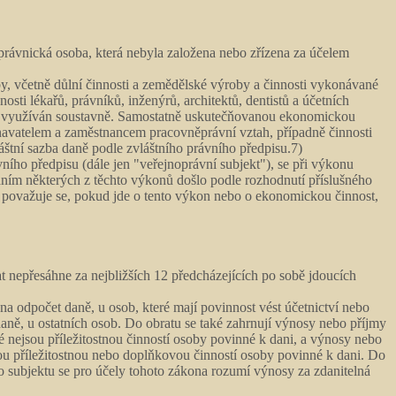
právnická osoba, která nebyla založena nebo zřízena za účelem
y, včetně důlní činnosti a zemědělské výroby a činnosti vykonávané
osti lékařů, právníků, inženýrů, architektů, dentistů a účetních
ek využíván soustavně. Samostatně uskutečňovanou ekonomickou
tnavatelem a zaměstnancem pracovněprávní vztah, případně činnosti
áštní sazba daně podle zvláštního právního předpisu.7)
vního předpisu (dále jen "veřejnoprávní subjekt"), se při výkonu
váním některých z těchto výkonů došlo podle rozhodnutí příslušného
 považuje se, pokud jde o tento výkon nebo o ekonomickou činnost,
t nepřesáhne za nejbližších 12 předcházejících po sobě jdoucích
a odpočet daně, u osob, které mají povinnost vést účetnictví nebo
aně, u ostatních osob. Do obratu se také zahrnují výnosy nebo příjmy
 nejsou příležitostnou činností osoby povinné k dani, a výnosy nebo
sou příležitostnou nebo doplňkovou činností osoby povinné k dani. Do
subjektu se pro účely tohoto zákona rozumí výnosy za zdanitelná