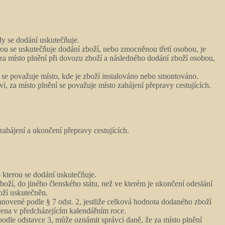
dy se dodání uskutečňuje.
rou se uskutečňuje dodání zboží, nebo zmocněnou třetí osobou, je
 za místo plnění při dovozu zboží a následného dodání zboží osobou,
í se považuje místo, kde je zboží instalováno nebo smontováno.
, za místo plnění se považuje místo zahájení přepravy cestujících.
ahájení a ukončení přepravy cestujících.
o kterou se dodání uskutečňuje.
zboží, do jiného členského státu, než ve kterém je ukončení odeslání
oží uskutečněn.
tanovené podle § 7 odst. 2, jestliže celková hodnota dodaného zboží
čena v předcházejícím kalendářním roce.
podle odstavce 3, může oznámit správci daně, že za místo plnění