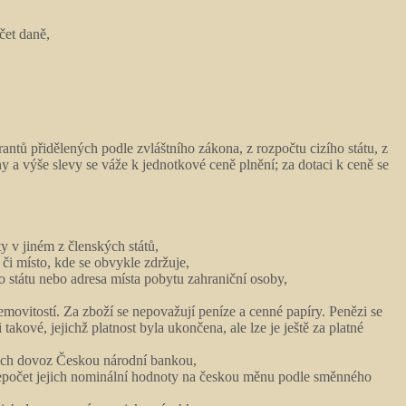
čet daně,
antů přidělených podle zvláštního zákona, z rozpočtu cizího státu, z
 a výše slevy se váže k jednotkové ceně plnění; za dotaci k ceně se
y v jiném z členských států,
či místo, kde se obvykle zdržuje,
 státu nebo adresa místa pobytu zahraniční osoby,
nemovitostí. Za zboží se nepovažují peníze a cenné papíry. Penězi se
kové, jejichž platnost byla ukončena, ale lze je ještě za platné
ejich dovoz Českou národní bankou,
přepočet jejich nominální hodnoty na českou měnu podle směnného