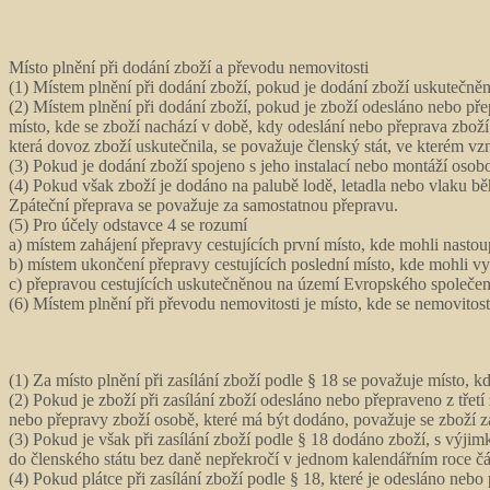
Místo plnění při dodání zboží a převodu nemovitosti
(1) Místem plnění při dodání zboží, pokud je dodání zboží uskutečněn
(2) Místem plnění při dodání zboží, pokud je zboží odesláno nebo př
místo, kde se zboží nachází v době, kdy odeslání nebo přeprava zboží
která dovoz zboží uskutečnila, se považuje členský stát, ve kterém v
(3) Pokud je dodání zboží spojeno s jeho instalací nebo montáží osob
(4) Pokud však zboží je dodáno na palubě lodě, letadla nebo vlaku bě
Zpáteční přeprava se považuje za samostatnou přepravu.
(5) Pro účely odstavce 4 se rozumí
a) místem zahájení přepravy cestujících první místo, kde mohli nastou
b) místem ukončení přepravy cestujících poslední místo, kde mohli vy
c) přepravou cestujících uskutečněnou na území Evropského společenst
(6) Místem plnění při převodu nemovitosti je místo, kde se nemovitost
(1) Za místo plnění při zasílání zboží podle § 18 se považuje místo, 
(2) Pokud je zboží při zasílání zboží odesláno nebo přepraveno z třet
nebo přepravy zboží osobě, které má být dodáno, považuje se zboží z
(3) Pokud je však při zasílání zboží podle § 18 dodáno zboží, s výjim
do členského státu bez daně nepřekročí v jednom kalendářním roce čá
(4) Pokud plátce při zasílání zboží podle § 18, které je odesláno ne