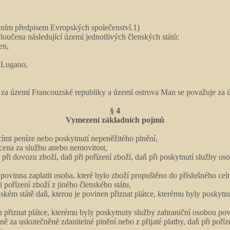
vním předpisem Evropských společenství.1)
oučena následující území jednotlivých členských států:
en,
a Lugano,
za území Francouzské republiky a území ostrova Man se považuje za úz
§ 4
Vymezení základních pojmů
cími peníze nebo poskytnutí nepeněžitého plnění,
cena za službu anebo nemovitost,
aň při dovozu zboží, daň při pořízení zboží, daň při poskytnutí služby o
povinna zaplatit osoba, které bylo zboží propuštěno do příslušného cel
i pořízení zboží z jiného členského státu,
nském státě daň, kterou je povinen přiznat plátce, kterému byly poskytn
en přiznat plátce, kterému byly poskytnuty služby zahraniční osobou po
ně za uskutečněné zdanitelné plnění nebo z přijaté platby, daň při poří