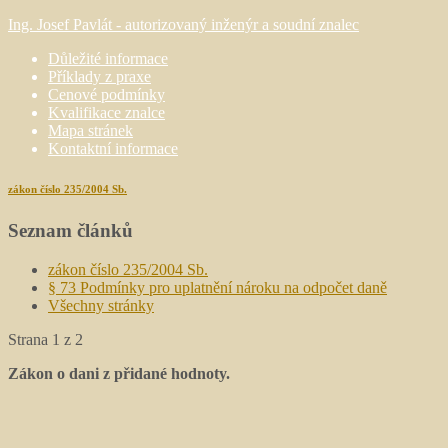
Ing. Josef Pavlát - autorizovaný inženýr a soudní znalec
Důležité informace
Příklady z praxe
Cenové podmínky
Kvalifikace znalce
Mapa stránek
Kontaktní informace
zákon číslo 235/2004 Sb.
Seznam článků
zákon číslo 235/2004 Sb.
§ 73 Podmínky pro uplatnění nároku na odpočet daně
Všechny stránky
Strana 1 z 2
Zákon o dani z přidané hodnoty.