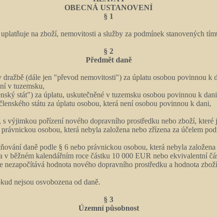
OBECNÁ USTANOVENÍ
§ 1
 uplatňuje na zboží, nemovitosti a služby za podmínek stanovených tí
§ 2
Předmět daně
 dražbě (dále jen "převod nemovitosti") za úplatu osobou povinnou k d
ění v tuzemsku,
členský stát") za úplatu, uskutečněné v tuzemsku osobou povinnou k da
členského státu za úplatu osobou, která není osobou povinnou k dani,
u, s výjimkou pořízení nového dopravního prostředku nebo zboží, které
 právnickou osobou, která nebyla založena nebo zřízena za účelem podn
ňování daně podle § 6 nebo právnickou osobou, která nebyla založena n
la v běžném kalendářním roce částku 10 000 EUR nebo ekvivalentní čás
e nezapočítává hodnota nového dopravního prostředku a hodnota zboží, 
pokud nejsou osvobozena od daně.
§ 3
Územní působnost