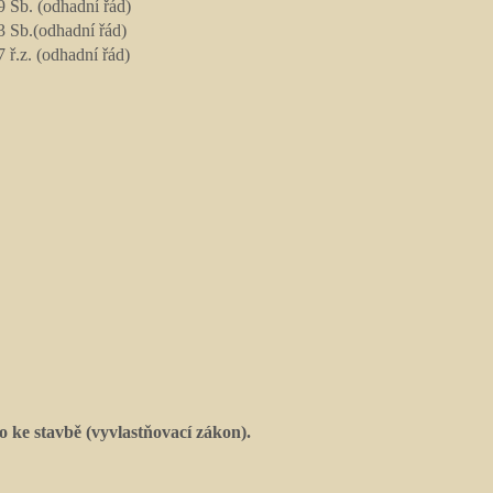
 Sb. (odhadní řád)
 Sb.(odhadní řád)
 ř.z. (odhadní řád)
 ke stavbě (vyvlastňovací zákon).