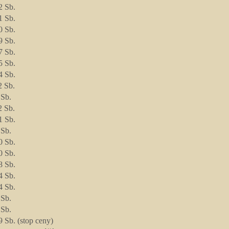
2 Sb.
1 Sb.
0 Sb.
9 Sb.
7 Sb.
5 Sb.
4 Sb.
2 Sb.
 Sb.
2 Sb.
1 Sb.
 Sb.
0 Sb.
0 Sb.
8 Sb.
4 Sb.
4 Sb.
 Sb.
 Sb.
 Sb. (stop ceny)