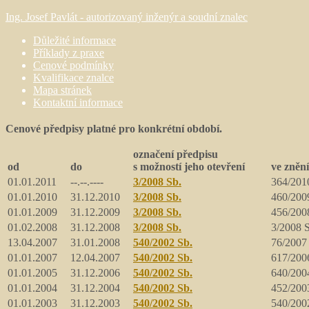
Ing. Josef Pavlát - autorizovaný inženýr a soudní znalec
Důležité informace
Příklady z praxe
Cenové podmínky
Kvalifikace znalce
Mapa stránek
Kontaktní informace
Cenové předpisy platné pro konkrétní období.
označení předpisu
od
do
s možností jeho otevření
ve znění
01.01.2011
--.--.----
3/2008 Sb.
364/201
01.01.2010
31.12.2010
3/2008 Sb.
460/200
01.01.2009
31.12.2009
3/2008 Sb.
456/200
01.02.2008
31.12.2008
3/2008 Sb.
3/2008 
13.04.2007
31.01.2008
540/2002 Sb.
76/2007
01.01.2007
12.04.2007
540/2002 Sb.
617/200
01.01.2005
31.12.2006
540/2002 Sb.
640/200
01.01.2004
31.12.2004
540/2002 Sb.
452/200
01.01.2003
31.12.2003
540/2002 Sb.
540/200