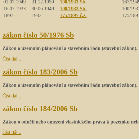
01.07.1949
31.12.1950
100/1933 Sb.
167/1949
16.07.1933
30.06.1949
100/1933 Sb.
100/1933
1897
1933
175/1897 ř.z.
175/1897
zákon číslo 50/1976 Sb
Zákon o územním plánování a stavebním řádu (stavební zákon).
Číst dál...
zákon číslo 183/2006 Sb
Zákon o územním plánování a stavebním řádu (stavební zákon).
Číst dál...
zákon číslo 184/2006 Sb
Zákon o odnětí nebo omezení vlastnického práva k pozemku nebo
Číst dál...